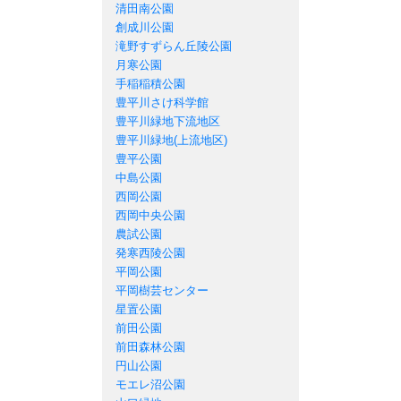
清田南公園
創成川公園
滝野すずらん丘陵公園
月寒公園
手稲稲積公園
豊平川さけ科学館
豊平川緑地下流地区
豊平川緑地(上流地区)
豊平公園
中島公園
西岡公園
西岡中央公園
農試公園
発寒西陵公園
平岡公園
平岡樹芸センター
星置公園
前田公園
前田森林公園
円山公園
モエレ沼公園