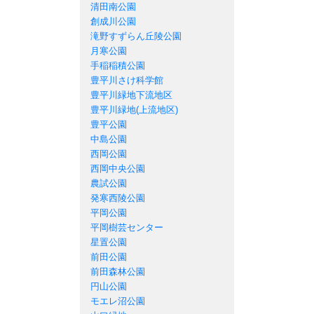
清田南公園
創成川公園
滝野すずらん丘陵公園
月寒公園
手稲稲積公園
豊平川さけ科学館
豊平川緑地下流地区
豊平川緑地(上流地区)
豊平公園
中島公園
西岡公園
西岡中央公園
農試公園
発寒西陵公園
平岡公園
平岡樹芸センター
星置公園
前田公園
前田森林公園
円山公園
モエレ沼公園