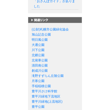
「おさんぽガイド」がありま
した
札幌市の公園一覧
(公財)札幌市公園緑化協会
旭山記念公園
明日風公園
大通公園
川下公園
北郷公園
北発寒公園
清田南公園
創成川公園
滝野すずらん丘陵公園
月寒公園
手稲稲積公園
豊平川さけ科学館
豊平川緑地下流地区
豊平川緑地(上流地区)
豊平公園