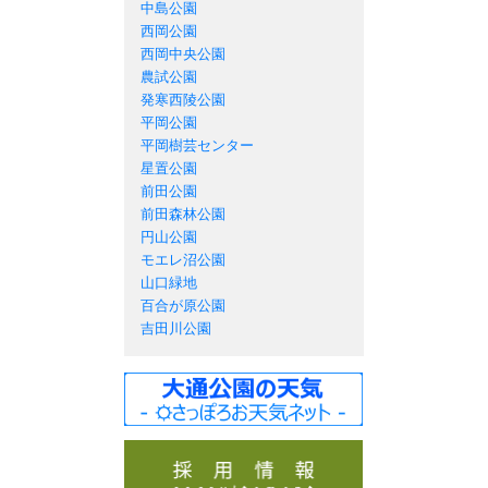
中島公園
西岡公園
西岡中央公園
農試公園
発寒西陵公園
平岡公園
平岡樹芸センター
星置公園
前田公園
前田森林公園
円山公園
モエレ沼公園
山口緑地
百合が原公園
吉田川公園