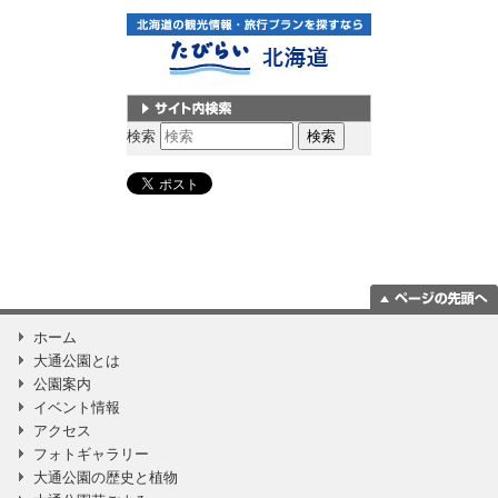
サイト内検索
検索
ページの一番上
ホーム
に移動
大通公園とは
公園案内
イベント情報
アクセス
フォトギャラリー
大通公園の歴史と植物