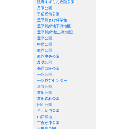
滝野すずらん丘陵公園
月寒公園
手稲稲積公園
豊平川さけ科学館
豊平川緑地下流地区
豊平川緑地(上流地区)
豊平公園
中島公園
西岡公園
西岡中央公園
農試公園
発寒西陵公園
平岡公園
平岡樹芸センター
星置公園
前田公園
前田森林公園
円山公園
モエレ沼公園
山口緑地
百合が原公園
吉田川公園