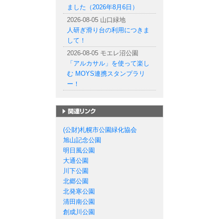
ました（2026年8月6日）
2026-08-05 山口緑地
人研ぎ滑り台の利用につきま
して！
2026-08-05 モエレ沼公園
「アルカサル」を使って楽し
む MOYS連携スタンプラリ
ー！
札幌市の公園一覧
(公財)札幌市公園緑化協会
旭山記念公園
明日風公園
大通公園
川下公園
北郷公園
北発寒公園
清田南公園
創成川公園