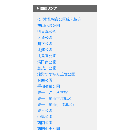
札幌市の公園一覧
(公財)札幌市公園緑化協会
旭山記念公園
明日風公園
大通公園
川下公園
北郷公園
北発寒公園
清田南公園
創成川公園
滝野すずらん丘陵公園
月寒公園
手稲稲積公園
豊平川さけ科学館
豊平川緑地下流地区
豊平川緑地(上流地区)
豊平公園
中島公園
西岡公園
西岡中央公園