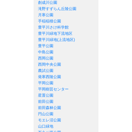
創成川公園
滝野すずらん丘陵公園
月寒公園
手稲稲積公園
豊平川さけ科学館
豊平川緑地下流地区
豊平川緑地(上流地区)
豊平公園
中島公園
西岡公園
西岡中央公園
農試公園
発寒西陵公園
平岡公園
平岡樹芸センター
星置公園
前田公園
前田森林公園
円山公園
モエレ沼公園
山口緑地