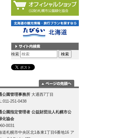
サイト内検索
検索
ページの一番上
通公園管理事務所
大通西7丁目
に移動
L:011-251-0438
通公園指定管理者
公益財団法人札幌市公
緑化協会
60-0031
海道札幌市中央区北1条東1丁目6番地16 ア