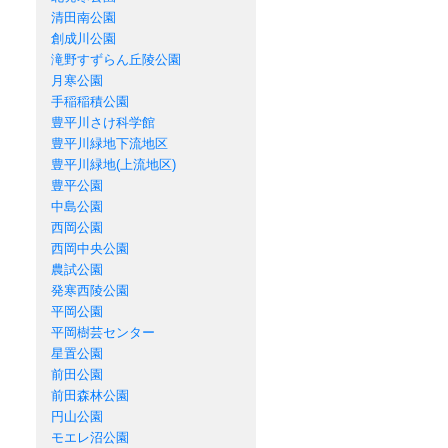
清田南公園
創成川公園
滝野すずらん丘陵公園
月寒公園
手稲稲積公園
豊平川さけ科学館
豊平川緑地下流地区
豊平川緑地(上流地区)
豊平公園
中島公園
西岡公園
西岡中央公園
農試公園
発寒西陵公園
平岡公園
平岡樹芸センター
星置公園
前田公園
前田森林公園
円山公園
モエレ沼公園