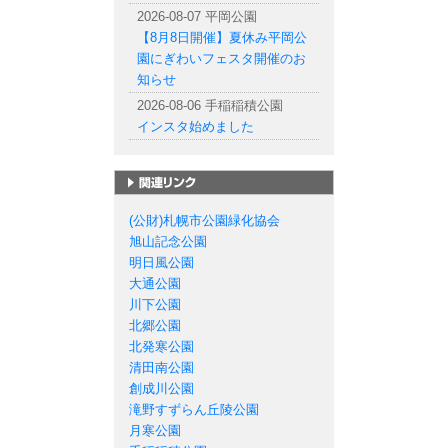
2026-08-07 平岡公園
【8月8日開催】夏休み平岡公
園にぎわいフェスタ開催のお
知らせ
2026-08-06 手稲稲積公園
インスタ始めました
札幌市の公園一覧
(公財)札幌市公園緑化協会
旭山記念公園
明日風公園
大通公園
川下公園
北郷公園
北発寒公園
清田南公園
創成川公園
滝野すずらん丘陵公園
月寒公園