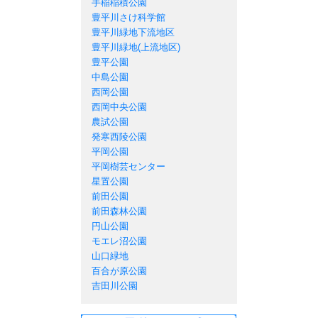
手稲稲積公園
豊平川さけ科学館
豊平川緑地下流地区
豊平川緑地(上流地区)
豊平公園
中島公園
西岡公園
西岡中央公園
農試公園
発寒西陵公園
平岡公園
平岡樹芸センター
星置公園
前田公園
前田森林公園
円山公園
モエレ沼公園
山口緑地
百合が原公園
吉田川公園