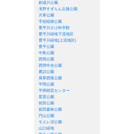
創成川公園
滝野すずらん丘陵公園
月寒公園
手稲稲積公園
豊平川さけ科学館
豊平川緑地下流地区
豊平川緑地(上流地区)
豊平公園
中島公園
西岡公園
西岡中央公園
農試公園
発寒西陵公園
平岡公園
平岡樹芸センター
星置公園
前田公園
前田森林公園
円山公園
モエレ沼公園
山口緑地