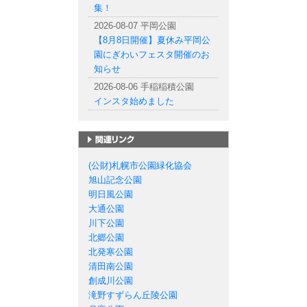
集！
2026-08-07 平岡公園
【8月8日開催】夏休み平岡公
園にぎわいフェスタ開催のお
知らせ
2026-08-06 手稲稲積公園
インスタ始めました
札幌市の公園一覧
(公財)札幌市公園緑化協会
旭山記念公園
明日風公園
大通公園
川下公園
北郷公園
北発寒公園
清田南公園
創成川公園
滝野すずらん丘陵公園