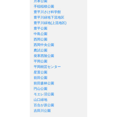
月寒公園
手稲稲積公園
豊平川さけ科学館
豊平川緑地下流地区
豊平川緑地(上流地区)
豊平公園
中島公園
西岡公園
西岡中央公園
農試公園
発寒西陵公園
平岡公園
平岡樹芸センター
星置公園
前田公園
前田森林公園
円山公園
モエレ沼公園
山口緑地
百合が原公園
吉田川公園