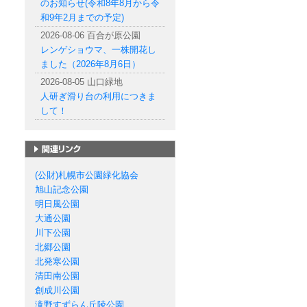
のお知らせ(令和8年8月から令
和9年2月までの予定)
2026-08-06 百合が原公園
レンゲショウマ、一株開花し
ました（2026年8月6日）
2026-08-05 山口緑地
人研ぎ滑り台の利用につきま
して！
札幌市の公園一覧
(公財)札幌市公園緑化協会
旭山記念公園
明日風公園
大通公園
川下公園
北郷公園
北発寒公園
清田南公園
創成川公園
滝野すずらん丘陵公園