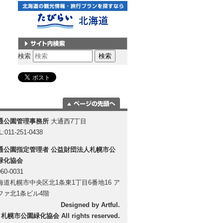
サイト内検索
検索
ページの一番上
通公園管理事務所
大通西7丁目
に移動
L:011-251-0438
通公園指定管理者
公益財団法人札幌市公
緑化協会
60-0031
海道札幌市中央区北1条東1丁目6番地16 ア
ファ北1条ビル4階
Designed by
Artful
.
 札幌市公園緑化協会 All rights reserved.