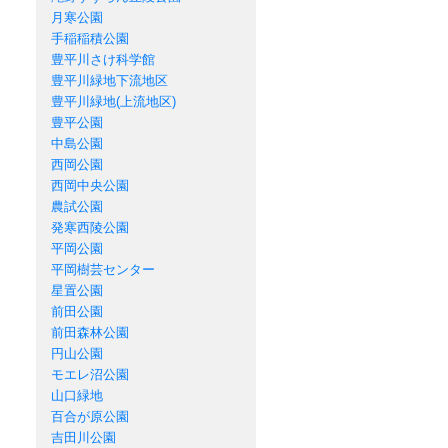
月寒公園
手稲稲積公園
豊平川さけ科学館
豊平川緑地下流地区
豊平川緑地(上流地区)
豊平公園
中島公園
西岡公園
西岡中央公園
農試公園
発寒西陵公園
平岡公園
平岡樹芸センター
星置公園
前田公園
前田森林公園
円山公園
モエレ沼公園
山口緑地
百合が原公園
吉田川公園