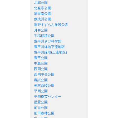
北郷公園
北発寒公園
清田南公園
創成川公園
滝野すずらん丘陵公園
月寒公園
手稲稲積公園
豊平川さけ科学館
豊平川緑地下流地区
豊平川緑地(上流地区)
豊平公園
中島公園
西岡公園
西岡中央公園
農試公園
発寒西陵公園
平岡公園
平岡樹芸センター
星置公園
前田公園
前田森林公園