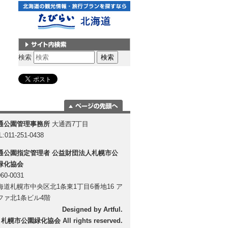
サイト内検索
検索
ページの一番上
通公園管理事務所
大通西7丁目
に移動
L:011-251-0438
通公園指定管理者
公益財団法人札幌市公
緑化協会
60-0031
海道札幌市中央区北1条東1丁目6番地16 ア
ファ北1条ビル4階
Designed by
Artful
.
 札幌市公園緑化協会 All rights reserved.