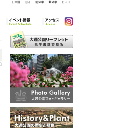
English
日本語
簡体字
繁体字
韓国語
イベント情報
アクセ
Instagram
ス
日