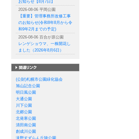
お知らせ【8月7日】
2026-08-06 平岡公園
【重要】管理事務所改修工事
のお知らせ(令和8年8月から令
和9年2月までの予定)
2026-08-06 百合が原公園
レンゲショウマ、一株開花し
ました（2026年8月6日）
札幌市の公園一覧
(公財)札幌市公園緑化協会
旭山記念公園
明日風公園
大通公園
川下公園
北郷公園
北発寒公園
清田南公園
創成川公園
滝野すずらん丘陵公園