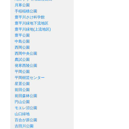
月寒公園
手稲稲積公園
豊平川さけ科学館
豊平川緑地下流地区
豊平川緑地(上流地区)
豊平公園
中島公園
西岡公園
西岡中央公園
農試公園
発寒西陵公園
平岡公園
平岡樹芸センター
星置公園
前田公園
前田森林公園
円山公園
モエレ沼公園
山口緑地
百合が原公園
吉田川公園