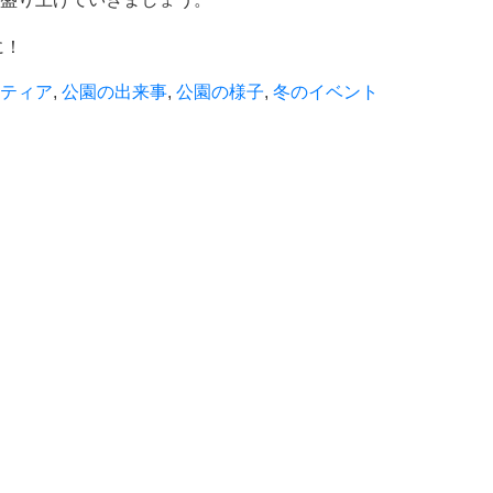
に！
ティア
,
公園の出来事
,
公園の様子
,
冬のイベント