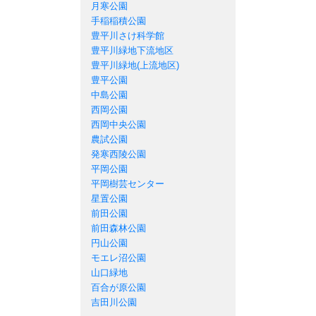
月寒公園
手稲稲積公園
豊平川さけ科学館
豊平川緑地下流地区
豊平川緑地(上流地区)
豊平公園
中島公園
西岡公園
西岡中央公園
農試公園
発寒西陵公園
平岡公園
平岡樹芸センター
星置公園
前田公園
前田森林公園
円山公園
モエレ沼公園
山口緑地
百合が原公園
吉田川公園