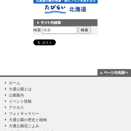
サイト内検索
検索
ページの一番上
ホーム
に移動
大通公園とは
公園案内
イベント情報
アクセス
フォトギャラリー
大通公園の歴史と植物
大通公園花ごよみ