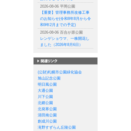
2026-08-06 平岡公園
【重要】管理事務所改修工事
のお知らせ(令和8年8月から令
和9年2月までの予定)
2026-08-06 百合が原公園
レンゲショウマ、一株開花し
ました（2026年8月6日）
札幌市の公園一覧
(公財)札幌市公園緑化協会
旭山記念公園
明日風公園
大通公園
川下公園
北郷公園
北発寒公園
清田南公園
創成川公園
滝野すずらん丘陵公園