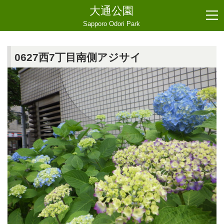
大通公園
Sapporo Odori Park
0627西7丁目南側アジサイ