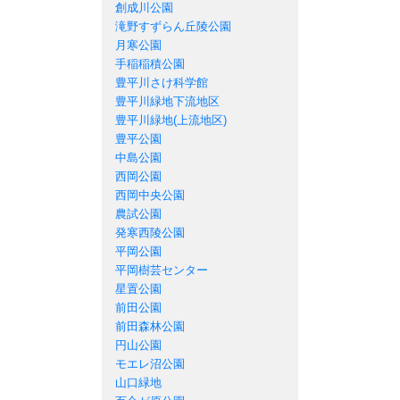
創成川公園
滝野すずらん丘陵公園
月寒公園
手稲稲積公園
豊平川さけ科学館
豊平川緑地下流地区
豊平川緑地(上流地区)
豊平公園
中島公園
西岡公園
西岡中央公園
農試公園
発寒西陵公園
平岡公園
平岡樹芸センター
星置公園
前田公園
前田森林公園
円山公園
モエレ沼公園
山口緑地