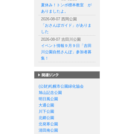
夏休み！トンボ標本教室 が
ありましたよ。
2026-08-07 西岡公園
「おさんぽガイド」がありま
した
2026-08-07 吉田川公園
イベント情報９月９日「吉田
川公園自然さんぽ」参加者募
集！
札幌市の公園一覧
(公財)札幌市公園緑化協会
旭山記念公園
明日風公園
大通公園
川下公園
北郷公園
北発寒公園
清田南公園