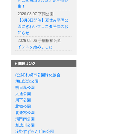
集！
2026-08-07 平岡公園
【8月8日開催】夏休み平岡公
園にぎわいフェスタ開催のお
知らせ
2026-08-06 手稲稲積公園
インスタ始めました
札幌市の公園一覧
(公財)札幌市公園緑化協会
旭山記念公園
明日風公園
大通公園
川下公園
北郷公園
北発寒公園
清田南公園
創成川公園
滝野すずらん丘陵公園