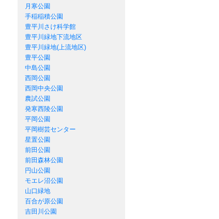
月寒公園
手稲稲積公園
豊平川さけ科学館
豊平川緑地下流地区
豊平川緑地(上流地区)
豊平公園
中島公園
西岡公園
西岡中央公園
農試公園
発寒西陵公園
平岡公園
平岡樹芸センター
星置公園
前田公園
前田森林公園
円山公園
モエレ沼公園
山口緑地
百合が原公園
吉田川公園