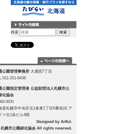
サイト内検索
検索
ページの一番上
通公園管理事務所
大通西7丁目
に移動
L:011-251-0438
通公園指定管理者
公益財団法人札幌市公
緑化協会
60-0031
海道札幌市中央区北1条東1丁目6番地16 ア
ファ北1条ビル4階
Designed by
Artful
.
 札幌市公園緑化協会 All rights reserved.