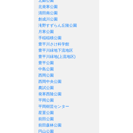
北郷公園
北発寒公園
清田南公園
創成川公園
滝野すずらん丘陵公園
月寒公園
手稲稲積公園
豊平川さけ科学館
豊平川緑地下流地区
豊平川緑地(上流地区)
豊平公園
中島公園
西岡公園
西岡中央公園
農試公園
発寒西陵公園
平岡公園
平岡樹芸センター
星置公園
前田公園
前田森林公園
円山公園