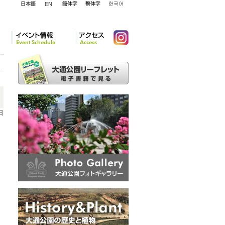
English
日本語
簡体字
繁体字
韓国語
イベント情報
アクセ
Instagram
ス
日