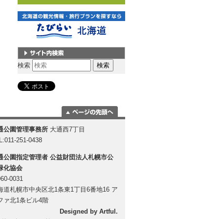
サイト内検索
検索
ページの一番上
通公園管理事務所
大通西7丁目
に移動
L:011-251-0438
通公園指定管理者
公益財団法人札幌市公
緑化協会
60-0031
海道札幌市中央区北1条東1丁目6番地16 ア
ファ北1条ビル4階
Designed by
Artful
.