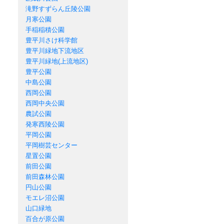
滝野すずらん丘陵公園
月寒公園
手稲稲積公園
豊平川さけ科学館
豊平川緑地下流地区
豊平川緑地(上流地区)
豊平公園
中島公園
西岡公園
西岡中央公園
農試公園
発寒西陵公園
平岡公園
平岡樹芸センター
星置公園
前田公園
前田森林公園
円山公園
モエレ沼公園
山口緑地
百合が原公園