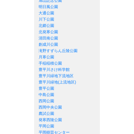
旭山記念公園
明日風公園
大通公園
川下公園
北郷公園
北発寒公園
清田南公園
創成川公園
滝野すずらん丘陵公園
月寒公園
手稲稲積公園
豊平川さけ科学館
豊平川緑地下流地区
豊平川緑地(上流地区)
豊平公園
中島公園
西岡公園
西岡中央公園
農試公園
発寒西陵公園
平岡公園
平岡樹芸センター