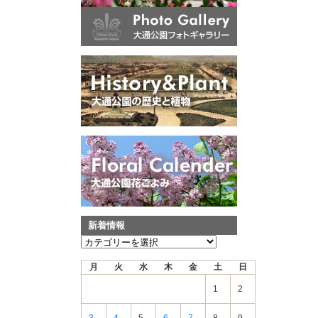
新着情報
新
着
月
火
水
木
金
土
日
情
報
1
2