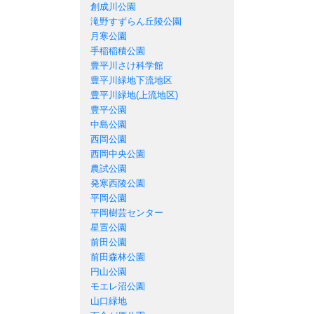
創成川公園
滝野すずらん丘陵公園
月寒公園
手稲稲積公園
豊平川さけ科学館
豊平川緑地下流地区
豊平川緑地(上流地区)
豊平公園
中島公園
西岡公園
西岡中央公園
農試公園
発寒西陵公園
平岡公園
平岡樹芸センター
星置公園
前田公園
前田森林公園
円山公園
モエレ沼公園
山口緑地