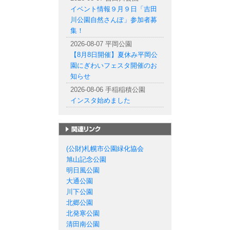
イベント情報９月９日「吉田
川公園自然さんぽ」参加者募
集！
2026-08-07 平岡公園
【8月8日開催】夏休み平岡公
園にぎわいフェスタ開催のお
知らせ
2026-08-06 手稲稲積公園
インスタ始めました
札幌市の公園一覧
(公財)札幌市公園緑化協会
旭山記念公園
明日風公園
大通公園
川下公園
北郷公園
北発寒公園
清田南公園