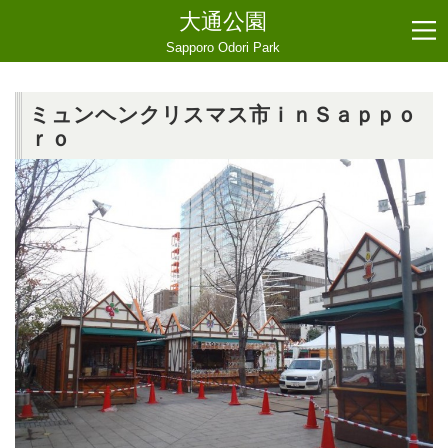
大通公園
Sapporo Odori Park
ミュンヘンクリスマス市ｉｎＳａｐｐｏ
ｒｏ