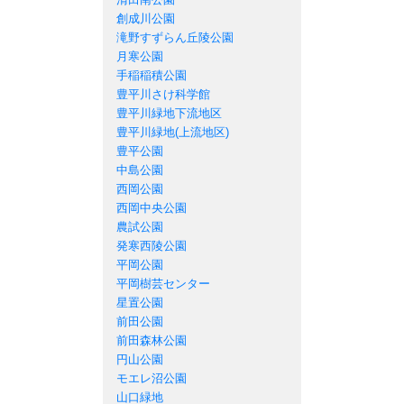
創成川公園
滝野すずらん丘陵公園
月寒公園
手稲稲積公園
豊平川さけ科学館
豊平川緑地下流地区
豊平川緑地(上流地区)
豊平公園
中島公園
西岡公園
西岡中央公園
農試公園
発寒西陵公園
平岡公園
平岡樹芸センター
星置公園
前田公園
前田森林公園
円山公園
モエレ沼公園
山口緑地