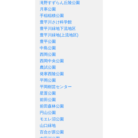
滝野すずらん丘陵公園
月寒公園
手稲稲積公園
豊平川さけ科学館
豊平川緑地下流地区
豊平川緑地(上流地区)
豊平公園
中島公園
西岡公園
西岡中央公園
農試公園
発寒西陵公園
平岡公園
平岡樹芸センター
星置公園
前田公園
前田森林公園
円山公園
モエレ沼公園
山口緑地
百合が原公園