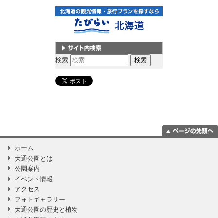
サイト内検索
検索
ページの一番上
ホーム
に移動
大通公園とは
公園案内
イベント情報
アクセス
フォトギャラリー
大通公園の歴史と植物