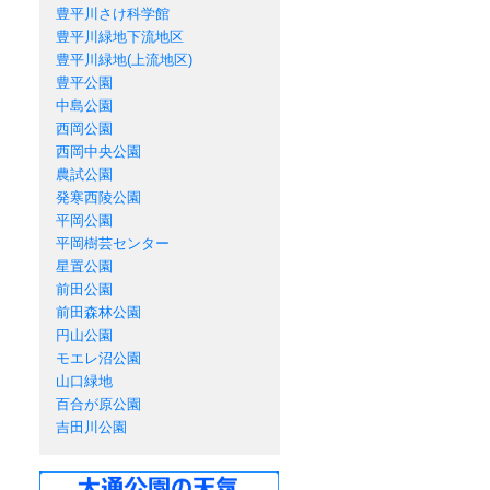
豊平川さけ科学館
豊平川緑地下流地区
豊平川緑地(上流地区)
豊平公園
中島公園
西岡公園
西岡中央公園
農試公園
発寒西陵公園
平岡公園
平岡樹芸センター
星置公園
前田公園
前田森林公園
円山公園
モエレ沼公園
山口緑地
百合が原公園
吉田川公園