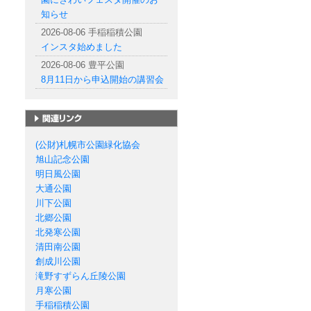
知らせ
2026-08-06 手稲稲積公園
インスタ始めました
2026-08-06 豊平公園
8月11日から申込開始の講習会
札幌市の公園一覧
(公財)札幌市公園緑化協会
旭山記念公園
明日風公園
大通公園
川下公園
北郷公園
北発寒公園
清田南公園
創成川公園
滝野すずらん丘陵公園
月寒公園
手稲稲積公園