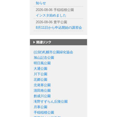
知らせ
2026-08-06 手稲稲積公園
インスタ始めました
2026-08-06 豊平公園
8月11日から申込開始の講習会
札幌市の公園一覧
(公財)札幌市公園緑化協会
旭山記念公園
明日風公園
大通公園
川下公園
北郷公園
北発寒公園
清田南公園
創成川公園
滝野すずらん丘陵公園
月寒公園
手稲稲積公園