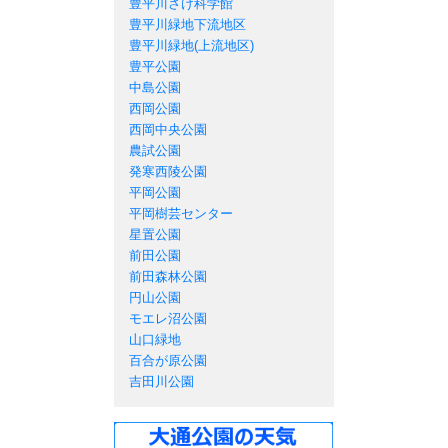
豊平川さけ科学館
豊平川緑地下流地区
豊平川緑地(上流地区)
豊平公園
中島公園
西岡公園
西岡中央公園
農試公園
発寒西陵公園
平岡公園
平岡樹芸センター
星置公園
前田公園
前田森林公園
円山公園
モエレ沼公園
山口緑地
百合が原公園
吉田川公園