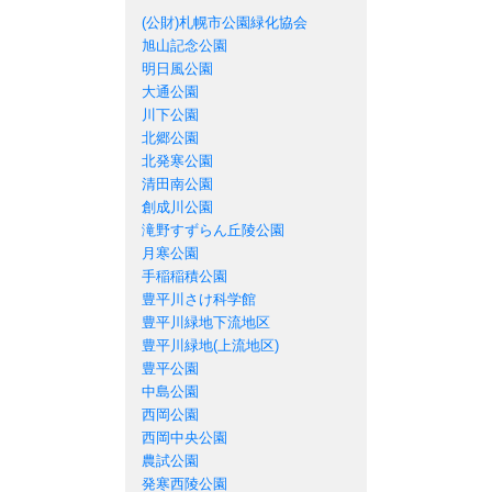
札幌市の公園一覧
(公財)札幌市公園緑化協会
旭山記念公園
明日風公園
大通公園
川下公園
北郷公園
北発寒公園
清田南公園
創成川公園
滝野すずらん丘陵公園
月寒公園
手稲稲積公園
豊平川さけ科学館
豊平川緑地下流地区
豊平川緑地(上流地区)
豊平公園
中島公園
西岡公園
西岡中央公園
農試公園
発寒西陵公園