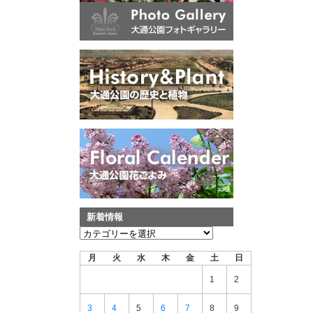
新着情報
新
着
月
火
水
木
金
土
日
情
報
1
2
3
4
5
6
7
8
9