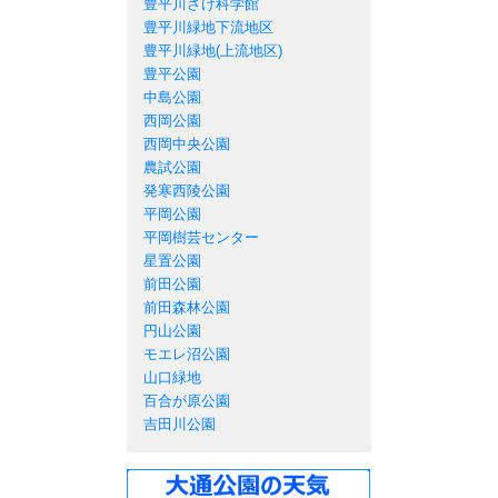
豊平川さけ科学館
豊平川緑地下流地区
豊平川緑地(上流地区)
豊平公園
中島公園
西岡公園
西岡中央公園
農試公園
発寒西陵公園
平岡公園
平岡樹芸センター
星置公園
前田公園
前田森林公園
円山公園
モエレ沼公園
山口緑地
百合が原公園
吉田川公園