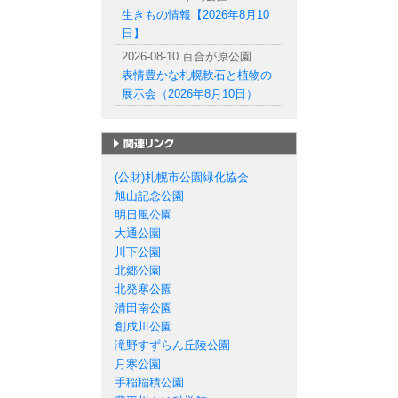
生きもの情報【2026年8月10
日】
2026-08-10 百合が原公園
表情豊かな札幌軟石と植物の
展示会（2026年8月10日）
札幌市の公園一覧
(公財)札幌市公園緑化協会
旭山記念公園
明日風公園
大通公園
川下公園
北郷公園
北発寒公園
清田南公園
創成川公園
滝野すずらん丘陵公園
月寒公園
手稲稲積公園