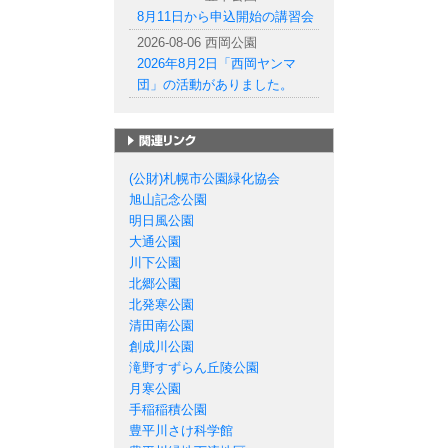
8月11日から申込開始の講習会
2026-08-06 西岡公園
2026年8月2日「西岡ヤンマ
団」の活動がありました。
札幌市の公園一覧
(公財)札幌市公園緑化協会
旭山記念公園
明日風公園
大通公園
川下公園
北郷公園
北発寒公園
清田南公園
創成川公園
滝野すずらん丘陵公園
月寒公園
手稲稲積公園
豊平川さけ科学館