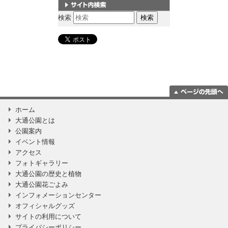
サイト内検索
検索
ページの一番上
ホーム
に移動
大通公園とは
公園案内
イベント情報
アクセス
フォトギャラリー
大通公園の歴史と植物
大通公園花ごよみ
インフォメーションセンター
オフィシャルグッズ
サイトの利用について
プライバシーポリシー