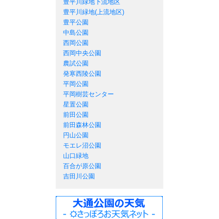
豊平川緑地下流地区
豊平川緑地(上流地区)
豊平公園
中島公園
西岡公園
西岡中央公園
農試公園
発寒西陵公園
平岡公園
平岡樹芸センター
星置公園
前田公園
前田森林公園
円山公園
モエレ沼公園
山口緑地
百合が原公園
吉田川公園