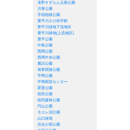
滝野すずらん丘陵公園
月寒公園
手稲稲積公園
豊平川さけ科学館
豊平川緑地下流地区
豊平川緑地(上流地区)
豊平公園
中島公園
西岡公園
西岡中央公園
農試公園
発寒西陵公園
平岡公園
平岡樹芸センター
星置公園
前田公園
前田森林公園
円山公園
モエレ沼公園
山口緑地
百合が原公園