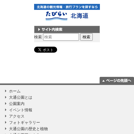
サイト内検索
検索
ページの一番上
ホーム
に移動
大通公園とは
公園案内
イベント情報
アクセス
フォトギャラリー
大通公園の歴史と植物