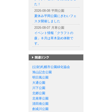
た！
2026-08-08 平岡公園
夏休み平岡公園にぎわいフェ
スタ開催しました
2026-08-07 月寒公園
イベント情報「クラフトの
森」８月は草木染め体験で
す。
札幌市の公園一覧
(公財)札幌市公園緑化協会
旭山記念公園
明日風公園
大通公園
川下公園
北郷公園
北発寒公園
清田南公園
創成川公園