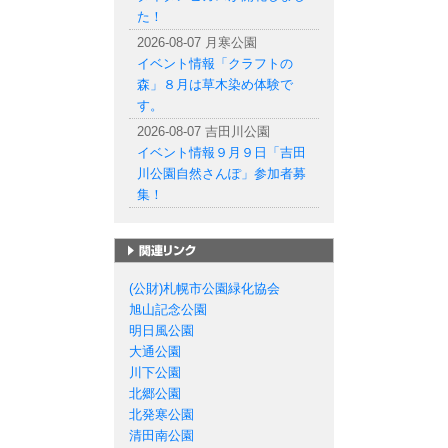
た！
2026-08-07 月寒公園
イベント情報「クラフトの
森」８月は草木染め体験で
す。
2026-08-07 吉田川公園
イベント情報９月９日「吉田
川公園自然さんぽ」参加者募
集！
札幌市の公園一覧
(公財)札幌市公園緑化協会
旭山記念公園
明日風公園
大通公園
川下公園
北郷公園
北発寒公園
清田南公園