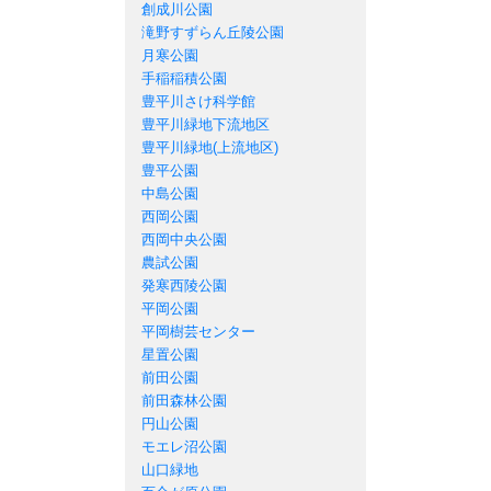
創成川公園
滝野すずらん丘陵公園
月寒公園
手稲稲積公園
豊平川さけ科学館
豊平川緑地下流地区
豊平川緑地(上流地区)
豊平公園
中島公園
西岡公園
西岡中央公園
農試公園
発寒西陵公園
平岡公園
平岡樹芸センター
星置公園
前田公園
前田森林公園
円山公園
モエレ沼公園
山口緑地