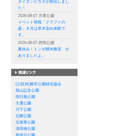
タイタンビカスが開花しまし
た！
2026-08-07 月寒公園
イベント情報「クラフトの
森」８月は草木染め体験で
す。
2026-08-07 西岡公園
夏休み！トンボ標本教室 が
ありましたよ。
札幌市の公園一覧
(公財)札幌市公園緑化協会
旭山記念公園
明日風公園
大通公園
川下公園
北郷公園
北発寒公園
清田南公園
創成川公園