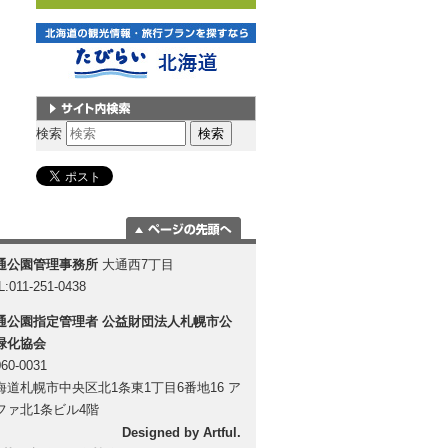
サイト内検索
検索
ページの一番上
通公園管理事務所
大通西7丁目
に移動
L:011-251-0438
通公園指定管理者
公益財団法人札幌市公
緑化協会
60-0031
海道札幌市中央区北1条東1丁目6番地16 ア
ファ北1条ビル4階
Designed by
Artful
.