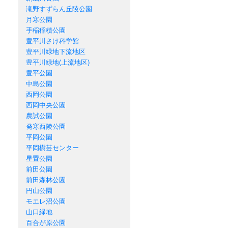
滝野すずらん丘陵公園
月寒公園
手稲稲積公園
豊平川さけ科学館
豊平川緑地下流地区
豊平川緑地(上流地区)
豊平公園
中島公園
西岡公園
西岡中央公園
農試公園
発寒西陵公園
平岡公園
平岡樹芸センター
星置公園
前田公園
前田森林公園
円山公園
モエレ沼公園
山口緑地
百合が原公園