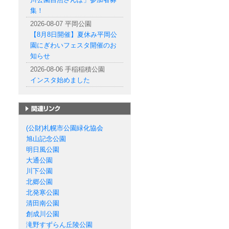
集！
2026-08-07 平岡公園
【8月8日開催】夏休み平岡公
園にぎわいフェスタ開催のお
知らせ
2026-08-06 手稲稲積公園
インスタ始めました
札幌市の公園一覧
(公財)札幌市公園緑化協会
旭山記念公園
明日風公園
大通公園
川下公園
北郷公園
北発寒公園
清田南公園
創成川公園
滝野すずらん丘陵公園