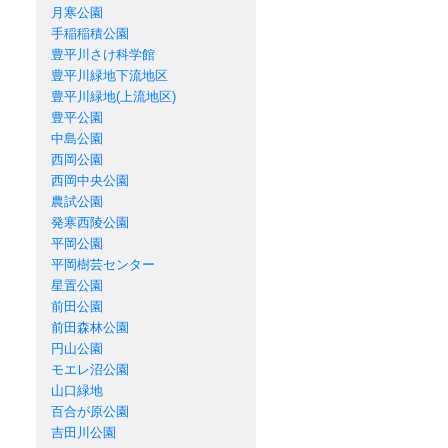
月寒公園
手稲稲積公園
豊平川さけ科学館
豊平川緑地下流地区
豊平川緑地(上流地区)
豊平公園
中島公園
西岡公園
西岡中央公園
農試公園
発寒西陵公園
平岡公園
平岡樹芸センター
星置公園
前田公園
前田森林公園
円山公園
モエレ沼公園
山口緑地
百合が原公園
吉田川公園