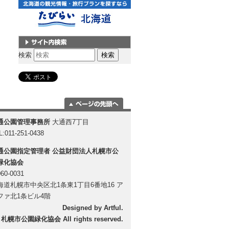
サイト内検索
検索
ページの一番上
通公園管理事務所
大通西7丁目
に移動
L:011-251-0438
通公園指定管理者
公益財団法人札幌市公
緑化協会
60-0031
海道札幌市中央区北1条東1丁目6番地16 ア
ファ北1条ビル4階
Designed by
Artful
.
 札幌市公園緑化協会 All rights reserved.