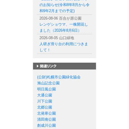
のお知らせ(令和8年8月から令
和9年2月までの予定)
2026-08-06 百合が原公園
レンゲショウマ、一株開花し
ました（2026年8月6日）
2026-08-05 山口緑地
人研ぎ滑り台の利用につきま
して！
札幌市の公園一覧
(公財)札幌市公園緑化協会
旭山記念公園
明日風公園
大通公園
川下公園
北郷公園
北発寒公園
清田南公園
創成川公園