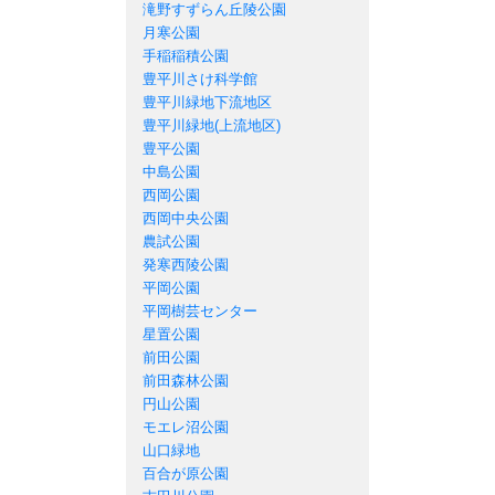
滝野すずらん丘陵公園
月寒公園
手稲稲積公園
豊平川さけ科学館
豊平川緑地下流地区
豊平川緑地(上流地区)
豊平公園
中島公園
西岡公園
西岡中央公園
農試公園
発寒西陵公園
平岡公園
平岡樹芸センター
星置公園
前田公園
前田森林公園
円山公園
モエレ沼公園
山口緑地
百合が原公園