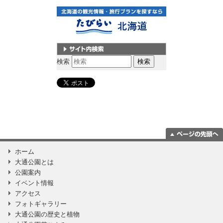
サイト内検索
検索
ページの一番上
ホーム
に移動
大通公園とは
公園案内
イベント情報
アクセス
フォトギャラリー
大通公園の歴史と植物