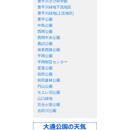
豊平川さけ科学館
豊平川緑地下流地区
豊平川緑地(上流地区)
豊平公園
中島公園
西岡公園
西岡中央公園
農試公園
発寒西陵公園
平岡公園
平岡樹芸センター
星置公園
前田公園
前田森林公園
円山公園
モエレ沼公園
山口緑地
百合が原公園
吉田川公園