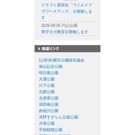
クラフト講習会「ワイルドフ
ラワースワッグ」を開催しま
す
2026-08-05 円山公園
青空ヨガ教室を開催します
札幌市の公園一覧
(公財)札幌市公園緑化協会
旭山記念公園
明日風公園
大通公園
川下公園
北郷公園
北発寒公園
清田南公園
創成川公園
滝野すずらん丘陵公園
月寒公園
手稲稲積公園