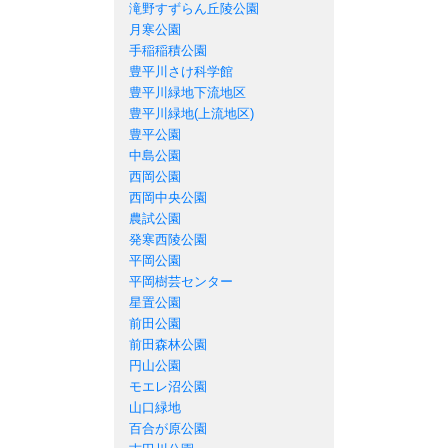
滝野すずらん丘陵公園
月寒公園
手稲稲積公園
豊平川さけ科学館
豊平川緑地下流地区
豊平川緑地(上流地区)
豊平公園
中島公園
西岡公園
西岡中央公園
農試公園
発寒西陵公園
平岡公園
平岡樹芸センター
星置公園
前田公園
前田森林公園
円山公園
モエレ沼公園
山口緑地
百合が原公園