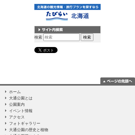
サイト内検索
検索
ページの一番上
ホーム
に移動
大通公園とは
公園案内
イベント情報
アクセス
フォトギャラリー
大通公園の歴史と植物