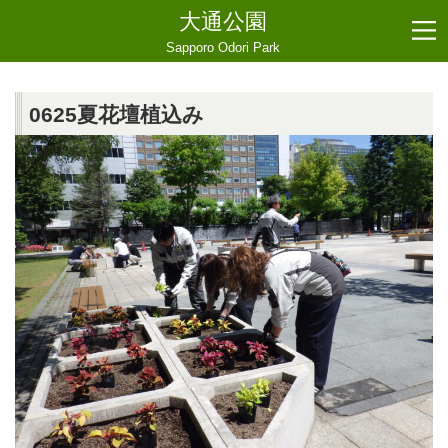
大通公園
Sapporo Odori Park
0625夏花壇植込み