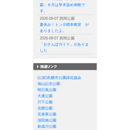
森」８月は草木染め体験で
す。
2026-08-07 西岡公園
夏休み！トンボ標本教室 が
ありましたよ。
2026-08-07 西岡公園
「おさんぽガイド」がありま
した
札幌市の公園一覧
(公財)札幌市公園緑化協会
旭山記念公園
明日風公園
大通公園
川下公園
北郷公園
北発寒公園
清田南公園
創成川公園