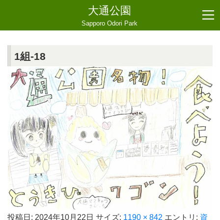
大通公園
Sapporo Odori Park
1組-18
投稿日:
2024年10月22日
サイズ:
1190 × 842
エントリ:
資