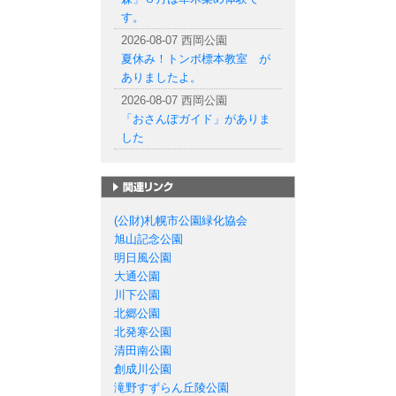
す。
2026-08-07 西岡公園
夏休み！トンボ標本教室 が
ありましたよ。
2026-08-07 西岡公園
「おさんぽガイド」がありま
した
札幌市の公園一覧
(公財)札幌市公園緑化協会
旭山記念公園
明日風公園
大通公園
川下公園
北郷公園
北発寒公園
清田南公園
創成川公園
滝野すずらん丘陵公園