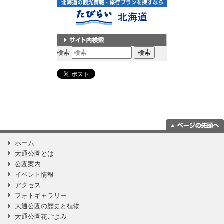
サイト内検索
検索
ページの一番上
ホーム
に移動
大通公園とは
公園案内
イベント情報
アクセス
フォトギャラリー
大通公園の歴史と植物
大通公園花ごよみ