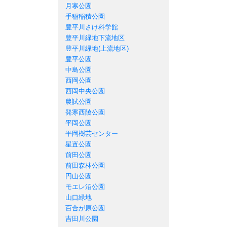
月寒公園
手稲稲積公園
豊平川さけ科学館
豊平川緑地下流地区
豊平川緑地(上流地区)
豊平公園
中島公園
西岡公園
西岡中央公園
農試公園
発寒西陵公園
平岡公園
平岡樹芸センター
星置公園
前田公園
前田森林公園
円山公園
モエレ沼公園
山口緑地
百合が原公園
吉田川公園