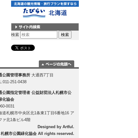
サイト内検索
検索
ページの一番上
通公園管理事務所
大通西7丁目
に移動
L:011-251-0438
通公園指定管理者
公益財団法人札幌市公
緑化協会
60-0031
海道札幌市中央区北1条東1丁目6番地16 ア
ファ北1条ビル4階
Designed by
Artful
.
 札幌市公園緑化協会 All rights reserved.