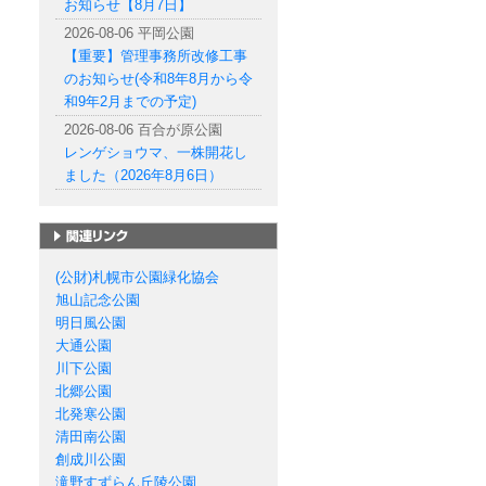
お知らせ【8月7日】
2026-08-06 平岡公園
【重要】管理事務所改修工事
のお知らせ(令和8年8月から令
和9年2月までの予定)
2026-08-06 百合が原公園
レンゲショウマ、一株開花し
ました（2026年8月6日）
札幌市の公園一覧
(公財)札幌市公園緑化協会
旭山記念公園
明日風公園
大通公園
川下公園
北郷公園
北発寒公園
清田南公園
創成川公園
滝野すずらん丘陵公園