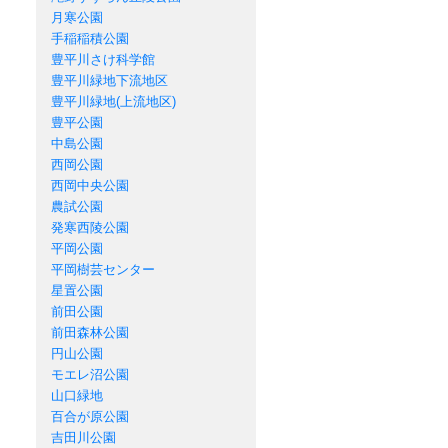
月寒公園
手稲稲積公園
豊平川さけ科学館
豊平川緑地下流地区
豊平川緑地(上流地区)
豊平公園
中島公園
西岡公園
西岡中央公園
農試公園
発寒西陵公園
平岡公園
平岡樹芸センター
星置公園
前田公園
前田森林公園
円山公園
モエレ沼公園
山口緑地
百合が原公園
吉田川公園